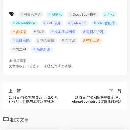
# AI资讯速递
# AI资讯
# DeepSeek模型
# Pika
# Pikadditions
# RPU芯片
# SANA 1.5
# SWE智能体
# 多模态
# 微软
# 文本生成图像
# 每日AI学习
# 清微智能
# 视频编辑
# 许主洪
# 软件工程
# 阿里AI
# 高效扩展
©
版权声明
文章版权归作者所有，未经允许请勿转载。
上一篇
下一篇
2月6日·谷歌发布 Gemini 2.0 系
2月8日·谷歌AI斩获奥数金牌，
列模型，性能与成本双重升级
AlphaGeometry 2突破几何难题
相关文章