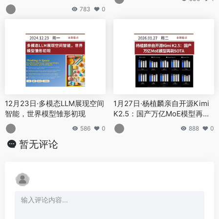
化发展
783
0
12月23日·多模态LLM展现空间
1月27日·杨植麟亲自开源Kimi
智能，世界模型雏形初现
K2.5：国产万亿MoE模型再刷
SOTA
586
0
888
0
暂无评论