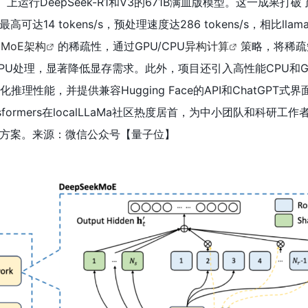
0）上运行DeepSeek-R1和V3的671B满血版模型。这一成果打
14 tokens/s，预处理速度达286 tokens/s，相比llama
用
MoE架构
的稀疏性，通过GPU/CPU
异构计算
策略，将稀疏
PU处理，显著降低显存需求。此外，项目还引入高性能CPU和G
优化推理性能，并提供兼容Hugging Face的API和ChatGPT式
sformers在localLLaMa社区热度居首，为中小团队和科研工
方案。来源：微信公众号【量子位
】