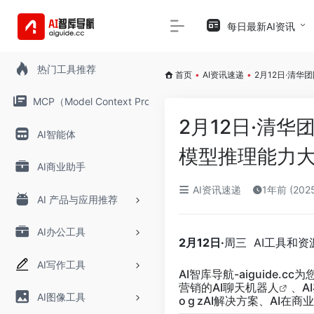
每日最新AI资讯
热门工具推荐
首页
•
AI资讯速递
•
2月12日·清华
MCP（Model Context Protocol）
2月12日·清华团
AI智能体
模型推理能力
AI商业助手
AI资讯速递
1年前 (202
AI 产品与应用推荐
AI办公工具
2月12日·
周三 AI工具和资
AI写作工具
AI智库导航-aiguide.cc
为
营销的AI聊天
机器人
、A
AI图像工具
o g zAI解决方案、AI