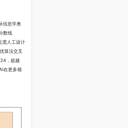
际信息学奥
分数线
，无需人工设计
优算法交叉
24，超越
AI在更多领