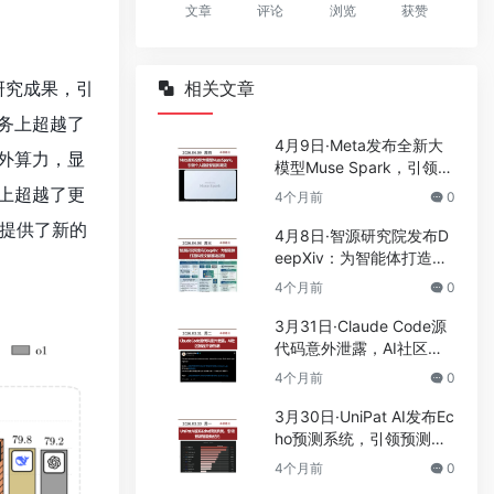
文章
评论
浏览
获赞
研究成果，引
相关文章
任务上超越了
4月9日·Meta发布全新大
额外算力，显
模型Muse Spark，引领个
人超级智能新潮流
上超越了更
4个月前
0
提供了新的
4月8日·智源研究院发布D
eepXiv：为智能体打造科
技文献基础设施
4个月前
0
3月31日·Claude Code源
代码意外泄露，AI社区掀
起开源热潮
4个月前
0
3月30日·UniPat AI发布Ec
ho预测系统，引领预测智
能新纪元
4个月前
0