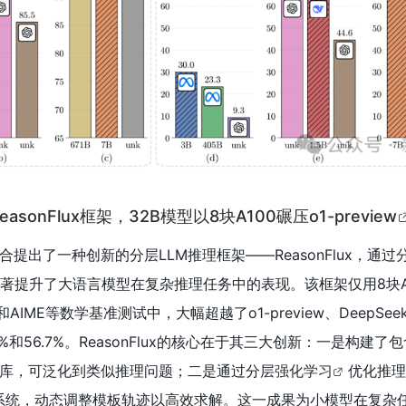
onFlux框架，32B模型以8块A100碾压o1-preview
提出了一种创新的分层LLM推理框架——ReasonFlux，通过
著提升了大语言模型在复杂推理任务中的表现。该框架仅用8块A10
AIME等数学基准测试中，大幅超越了o1-preview、DeepSee
%和56.7%。ReasonFlux的核心在于其三大创新：一是构建了包
库，可泛化到类似推理问题；二是通过分层
强化学习
优化推理
ng系统，动态调整模板轨迹以高效求解。这一成果为小模型在复杂