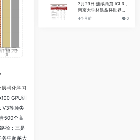
3月29日·连续两篇 ICLR，
南京大学林浩鑫将世界模
型动力学推演推进到上千
4个月前
0
步
分层强化学习
0 GPU训
k V3等顶尖
含500个高
路径；三是
任务中超越大