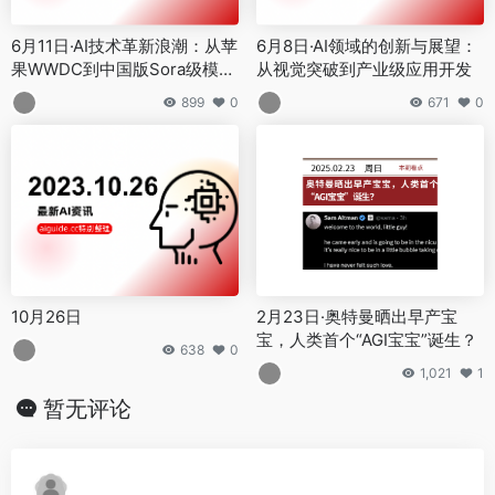
10月26日
2月23日·奥特曼晒出早产宝
宝，人类首个“AGI宝宝”诞生？
638
0
1,021
1
暂无评论