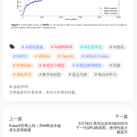
# AI资讯速递
# AI材料科学
# AI生态平台
# AI资讯
# DAPO
# Mistral
# OpenAI
# William Fedus
# 中绿讯科
# 多模态小模型
# 多模态推理模型
# 开源
# 强化学习
# 数字化转型
# 昆仑万维
# 每日AI学习
©
版权声明
文章版权归作者所有，未经允许请勿转载。
下一篇
上一篇
3月19日·英伟达发布GB300与
FuturX官网上线｜用AI释放卓越
下一代GPU路线图，推理性能大
原生思维能量
幅提升
相关文章