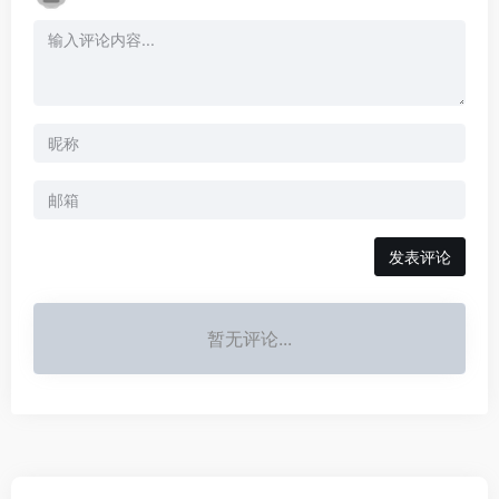
发表评论
暂无评论...
AI全网资源导航每日收集国内外热点AI/人工智能/工具/模型/框
架以及最新的AI学习资料/课程等，在这个全新的AI时代，助力
每一个人，赋能每一个具体业务场景，与所有人一起努力向