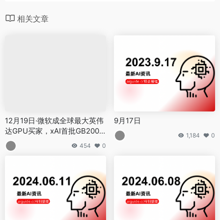
12月19日·微软成全球最大英伟
9月17日
达GPU买家，xAI首批GB200
1,184
0
发货
454
0
6月11日·AI技术革新浪潮：从苹
6月8日·AI领域的创新与展望：
果WWDC到中国版Sora级模型
从视觉突破到产业级应用开发
的突破与发展
899
0
671
0