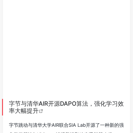
字节与清华AIR开源DAPO算法，强化学习效
率大幅提升
字节跳动与清华大学AIR联合SIA Lab开源了一种新的强
化学习算法
DAPO
（解耦剪辑和动态采样策略优
化）。该算法针对DeepSeek提出的GRPO算法的不足
进行了改进，解决了熵崩溃、奖励噪音和训练不稳定等
问题。使用DAPO算法训练的Qwen2.5-32B模型在
AIME 2024基准测试中取得了50分的成绩，优于同等