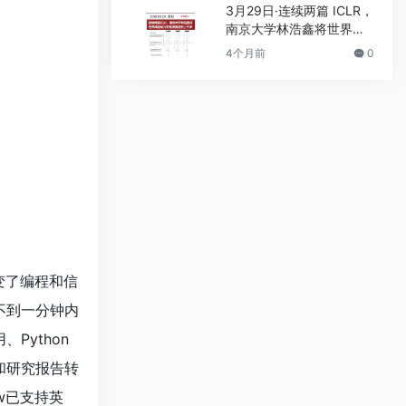
3月29日·连续两篇 ICLR，
南京大学林浩鑫将世界模
型动力学推演推进到上千
4个月前
0
步
变了编程和信
不到一分钟内
Python
片和研究报告转
ew已支持英