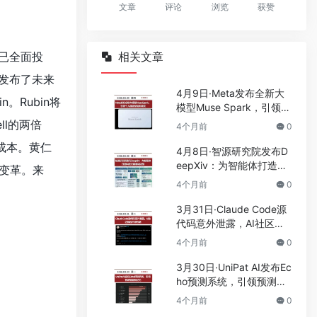
文章
评论
浏览
获赞
已全面投
相关文章
达发布了未来
4月9日·Meta发布全新大
n。Rubin将
模型Muse Spark，引领个
人超级智能新潮流
ll的两倍
4个月前
0
理成本。黄仁
4月8日·智源研究院发布D
eepXiv：为智能体打造科
变革。来
技文献基础设施
4个月前
0
3月31日·Claude Code源
代码意外泄露，AI社区掀
起开源热潮
4个月前
0
3月30日·UniPat AI发布Ec
ho预测系统，引领预测智
能新纪元
4个月前
0