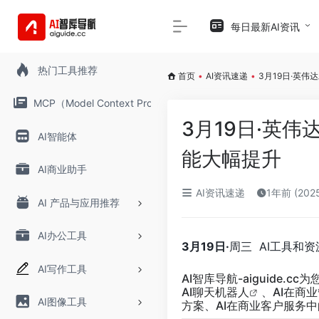
每日最新AI资讯
热门工具推荐
首页
•
AI资讯速递
•
3月19日·英伟
MCP（Model Context Protocol）
3月19日·英伟
AI智能体
能大幅提升
AI商业助手
AI资讯速递
1年前 (202
AI 产品与应用推荐
AI办公工具
3月19日·
周三 AI工具和
AI写作工具
AI智库导航-aiguide.cc
为
AI聊天
机器人
、AI在商
AI图像工具
方案、AI在商业客户服务中