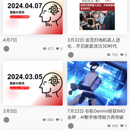
3月5日
7月22日·谷歌Gemini斩获IMO
金牌，AI数学推理能力再突破
884
0
669
0
3月30日
12月23日·多模态LLM展现空间
智能，世界模型雏形初现
942
0
583
0