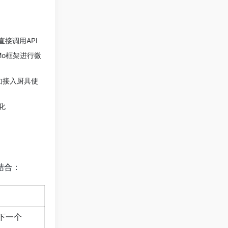
，直接调用API
eMo框架进行微
例如接入厨具使
化
相结合：
测下一个