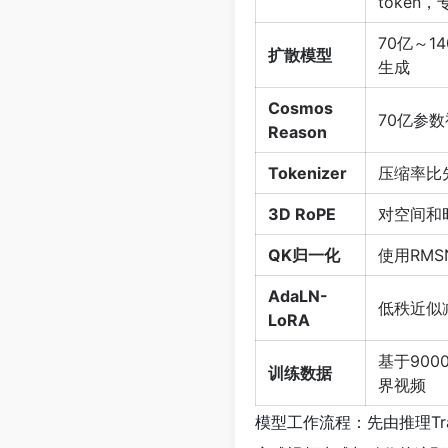
toke
70亿～
扩散模型
生成
Cosmos
70亿参
Reason
Tokenizer
压缩率比
3D RoPE
对空间和
QK归一化
使用RMS
AdaLN-
低秩近似
LoRA
基于900
训练数据
界视频
模型工作流程：先由推理Tra