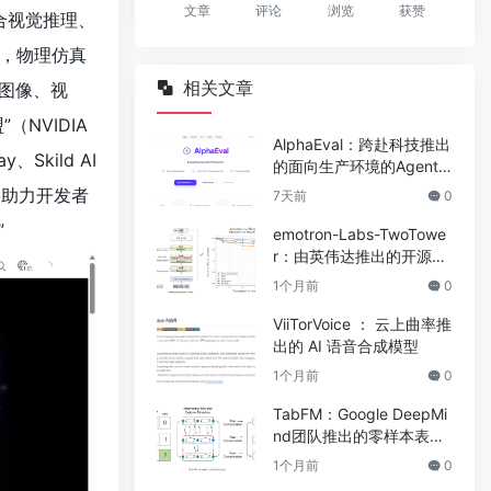
文章
评论
浏览
获赞
融合视觉推理、
，物理仿真
相关文章
图像、视
NVIDIA
AlphaEval：跨赴科技推出
y、Skild AI
的面向生产环境的Agent
评测框架
将助力开发者
7天前
0
”
emotron-Labs-TwoTowe
r：由英伟达推出的开源双
塔架构扩散语言模型
1个月前
0
ViiTorVoice ： 云上曲率推
出的 AI 语音合成模型
1个月前
0
TabFM：Google DeepMi
nd团队推出的零样本表格
基础模型
1个月前
0