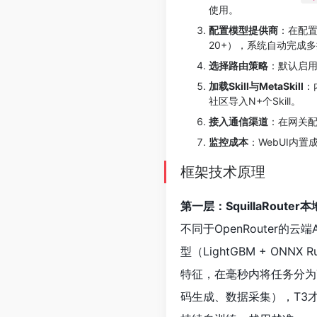
使用。
配置模型提供商
：在配置文件
20+），系统自动完成
选择路由策略
：默认启用S
加载Skill与MetaSkill
：
社区导入N+个Skill。
接入通信渠道
：在网关配置
监控成本
：WebUI内
框架技术原理
第一层：SquillaRoute
不同于OpenRouter的云
型（LightGBM + ON
特征，在毫秒内将任务分为
码生成、数据采集），T3