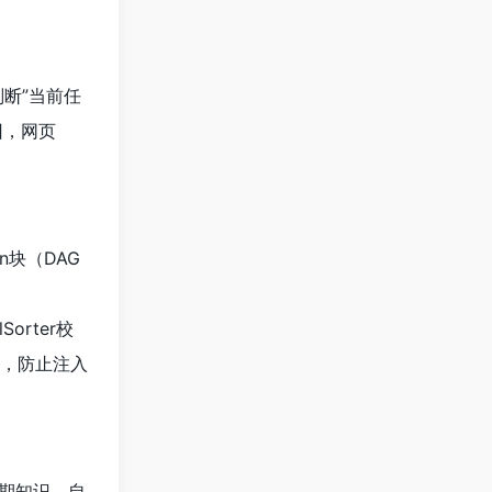
判断”当前任
回，网页
on块（DAG
Sorter校
箱化，防止注入
长期知识，自