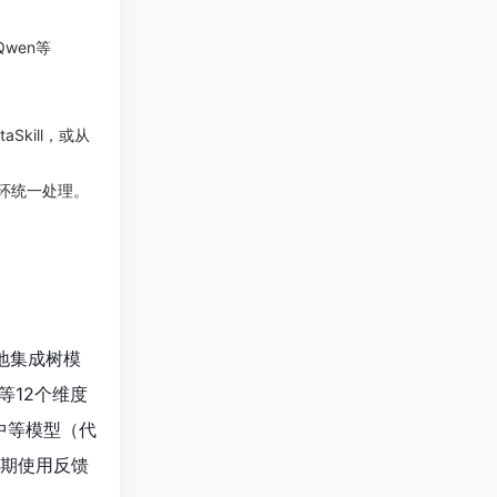
/Qwen等
Skill，或从
r循环统一处理。
的本地集成树模
入等12个维度
中等模型（代
长期使用反馈