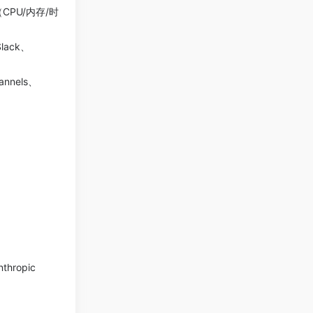
（CPU/内存/时
lack、
nels、
ropic