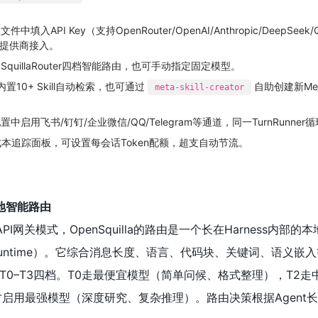
中填入API Key（支持OpenRouter/OpenAI/Anthropic/DeepSeek
多提供商接入。
quillaRouter四档智能路由，也可手动指定固定模型。
内置10+ Skill自动检索，也可通过
自助创建新Meta
meta-skill-creator
中启用飞书/钉钉/企业微信/QQ/Telegram等通道，同一TurnRunne
置成本追踪面板，可设置每会话Token配额，超支自动节流。
r本地智能路由
端API网关模式，OpenSquilla的路由是一个长在Harness内部
NX Runtime）。它综合消息长度、语言、代码块、关键词、语义嵌
T0–T3四档。T0走最便宜模型（简单问候、格式整理），T2走
才启用最强模型（深度研究、复杂推理）。路由决策根据Agent