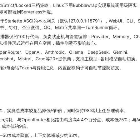
rd/Strict/Locked三档策略，Linux下用Bubblewrap实现系统调用级隔离
即可部署到Serverless环境。
Starlette ASGI的本地网关（默认127.0.0.1:18791），WebUI、CLI、S
m、飞书、钉钉、企业微信、QQ、Matrix共享同一TurnRunner循环。
器仅约100行代码，负责状态机与管道编排；Provider、Memory、Chan
x等全部以插件形式运行在用户空间，插件崩溃不影响核心。
nRouter、OpenAI、Anthropic、Ollama、DeepSeek、Gemini、
Moonshot、Mistral、Groq等20+提供商，支持主模型+备用模型自动切换。
轮/每会话Token与费用汇总，内置配额钩子可自动节流防超支。
–89%，实测总成本较竞品降低约9倍，同时保持98%以上任务准确率。
消耗，与OpenRouter相比路由精度高4.4个百分点、成本低75%；与Anth
平、成本低约9倍。
–50%成本降低，上下文体积减少约63%。