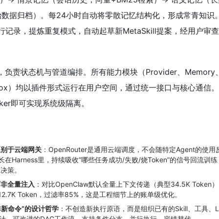
始数据归档）。每24小时自动将零散记忆结构化，形成常青知识
行记录，提炼重复模式，自动起草新MetaSkill提案，经用户审
负责状态机与管道编排。所有能力模块（Provider、Memory
、Sandbox）均以插件形式运行在用户空间，通过统一接口与核心通信
ker即可实现系统级隔离。
区别于云端网关
：OpenRouter是通用云端调度，不会随特定Agent的使
路由长在Harness里，持续吸收”哪些任务成功/失败/烧Token”的信号回流训练
前决策。
而非全量注入
：对比OpenClaw默认全量上下文传递（典型34.5K Token
剪至12.7K Token，过滤率85%，这是工程细节上的账单级优化。
le而非新命令”的设计哲学
：不创造新执行原语，而是组织已有的Skill、工具、
可审计、可改进的DAG工作流，支持条件分支、并行执行、容错替代。