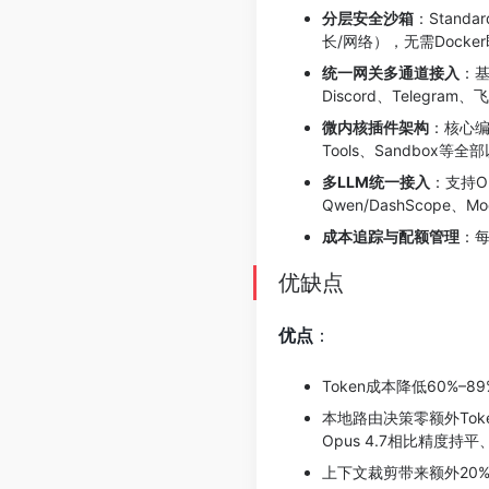
分层安全沙箱
：Standa
长/网络），无需Docker
统一网关多通道接入
：基于
Discord、Telegra
微内核插件架构
：核心编排
Tools、Sandbo
多LLM统一接入
：支持Ope
Qwen/DashScope、
成本追踪与配额管理
：每
优缺点
优点
：
Token成本降低60%
本地路由决策零额外Token
Opus 4.7相比精度持
上下文裁剪带来额外20%