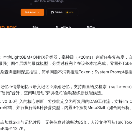
：本地LightGBM+ONNX分类器，毫秒级（<20ms）判断任务复杂度
（最强）四个层级的最优模型，分类过程完全在设备本地完成，零额外Toke
杂查询启用深度推理，简单问题不消耗推理Token；System Prompt
。
记忆→情景记忆→语义记忆→原始记忆，支持向量语义检索（sqlite-vec）
”冒泡”晋升，空闲时启动”梦境模式”自动凝练新技能候选。
：v0.3.0引入的核心创新，将技能定义为可复用的DAG工作流，支持llm_cla
ailure容错、并行执行等6种步骤类型，内置9个预制MetaSkill（如合同分
态加载Skill与记忆片段，无关信息过滤率达85%，人设文件可从16K Tok
5K降至12.7K。