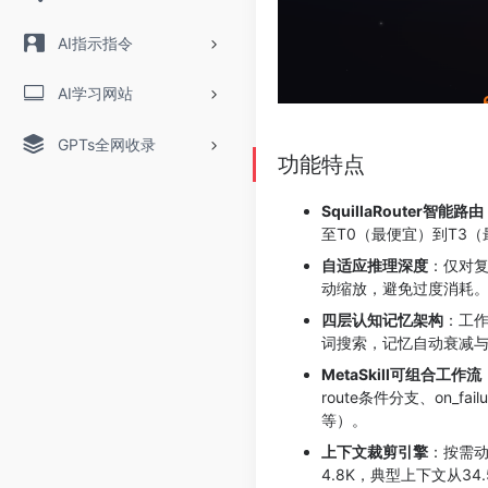
AI指示指令
AI学习网站
GPTs全网收录
功能特点
SquillaRouter智能路由
至T0（最便宜）到T3
自适应推理深度
：仅对复
动缩放，避免过度消耗
四层认知记忆架构
：工作
词搜索，记忆自动衰减与
MetaSkill可组合工作流
route条件分支、on_f
等）。
上下文裁剪引擎
：按需动
4.8K，典型上下文从34.