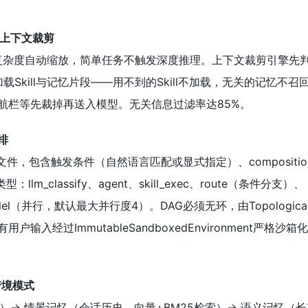
上下文裁剪
根据任务复杂度自动缩放，简单任务不触发深度推理。上下文裁剪引擎先
载Skill与记忆片段——用不到的Skill不加载，无关的记忆不召
导航栏等先裁掉再送入模型。无关信息过滤率达85%。
编排
LL.md文件，包含触发条件（自然语言匹配或显式指定）、compositi
m_classify、agent、skill_exec、route（条件分支）、
rallel（并行，默认最大并行度4）。DAG必须无环，由Topological
用户输入经过ImmutableSandboxedEnvironment严格沙
梦境模式
）→ 情景记忆（会话历史，向量+BM25检索）→ 语义记忆（