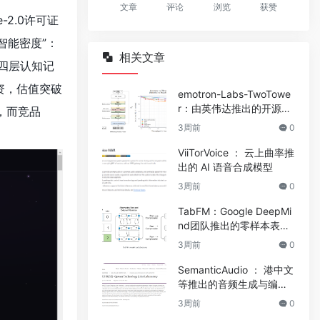
文章
评论
浏览
获赞
-2.0许可证
的智能密度”：
相关文章
四层认知记
资，估值突破
emotron-Labs-TwoTowe
r：由英伟达推出的开源双
1分，而竞品
塔架构扩散语言模型
3周前
0
ViiTorVoice ： 云上曲率推
出的 AI 语音合成模型
3周前
0
TabFM：Google DeepMi
nd团队推出的零样本表格
基础模型
3周前
0
SemanticAudio ： 港中文
等推出的音频生成与编辑
框架
3周前
0