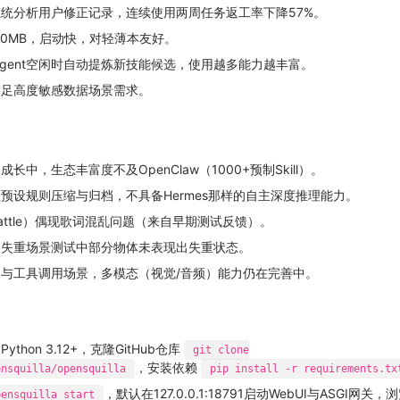
统分析用户修正记录，连续使用两周任务返工率下降57%。
00MB，启动快，对轻薄本友好。
化，Agent空闲时自动提炼新技能候选，使用越多能力越丰富。
满足高度敏感数据场景需求。
中，生态丰富度不及OpenClaw（1000+预制Skill）。
预设规则压缩与归档，不具备Hermes那样的自主深度推理能力。
ttle）偶现歌词混乱问题（来自早期测试反馈）。
，失重场景测试中部分物体未表现出失重状态。
与工具调用场景，多模态（视觉/音频）能力仍在完善中。
thon 3.12+，克隆GitHub仓库
git clone
，安装依赖
ensquilla/opensquilla
pip install -r requirements.tx
，默认在127.0.0.1:18791启动WebUI与ASGI网
pensquilla start