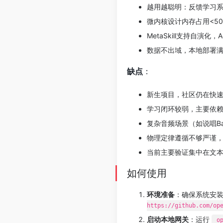
越用越聪明：反馈学习系
微内核设计内存占用<5
MetaSkill支持自演
数据不出域，本地部署
缺点
：
新生项目，社区仍在快速成长
学习闭环较弱，主要依赖
复杂音频场景（如说唱Ba
物理定律遵循不够严谨
当前主要验证集中在文本
如何使用
环境准备
：确保系统安装Py
https://github.com/op
启动本地网关
：运行
o