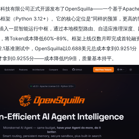
技有限公司正式开源发布了OpenSquilla——一个基于Apache
ness框架（Python 3.12+）。它的核心定位是”同样的预算，更高
之间插入一层智能运行中枢，通过本地模型路由、自适应推理深度、
将Token成本降低60%–89%。框架上线仅数月即完成首轮融
1.2.1基准测试中，OpenSquilla以0.688美元总成本拿到0.925
3美元才拿到0.9255分——成本降低约9倍，质量基本持平。