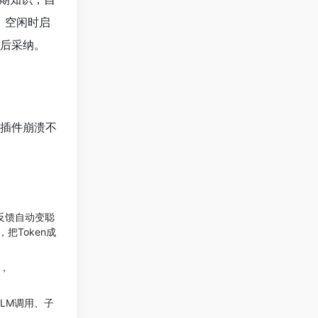
。空闲时启
查后采纳。
、
。插件崩溃不
用反馈自动变聪
，把Token成
），
LLM调用、子