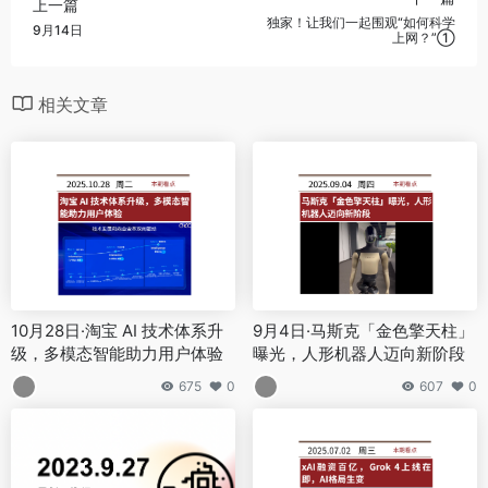
上一篇
独家！让我们一起围观“如何科学
9月14日
上网？”①
相关文章
10月28日·淘宝 AI 技术体系升
9月4日·马斯克「金色擎天柱」
级，多模态智能助力用户体验
曝光，人形机器人迈向新阶段
675
0
607
0