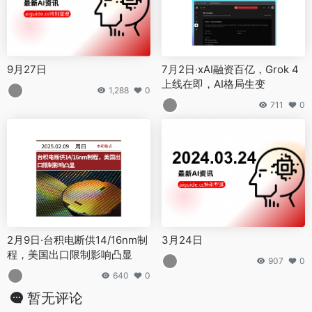
9月27日
7月2日·xAI融资百亿，Grok 4
上线在即，AI格局生变
1,288
0
711
0
2月9日·台积电断供14/16nm制
3月24日
程，美国出口限制影响凸显
907
0
640
0
暂无评论