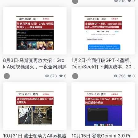
818
0
8月3日·马斯克再放大招！Gro
1月2日·全面打破GPT-4垄断、
k AI短视频爆火，一夜全网刷屏
DeepSeek打下训练成本…202
4年大模型领域进展全复盘
873
0
798
0
10月31日·波士顿动力Atlas机器
10月15日·谷歌Gemini 3.0 Pr