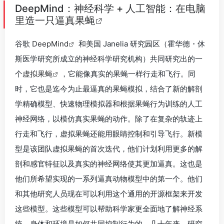
DeepMind：神经科学 + 人工智能：在电脑
里造一只逼真果蝇
谷歌
DeepMind
和美国 Janelia 研究园区（霍华德・休
斯医学研究所成立的神经科学研究机构）共同研究出的一
个
虚拟果蝇
，它能像真实的果蝇一样行走和飞行。同
时，它也是迄今为止最逼真的果蝇模拟，结合了新的解剖
学精确模型、快速物理模拟器和根据果蝇行为训练的人工
神经网络，以模仿真实果蝇的动作。除了在复杂的轨迹上
行走和飞行，虚拟果蝇还能用眼睛控制和引导飞行。新模
型是该团队虚拟果蝇的首次迭代，他们计划利用更多的解
剖和感官特征以及真实的神经网络使其更加逼真。这也是
他们所希望实现的一系列逼真动物模型中的第一个。他们
和其他研究人员现在可以利用这个通用的开源框架来开发
这些模型。这些模型可以帮助科学家更全面地了解神经系
统、身体和环境是如何共同控制行为的。几十年来，研究