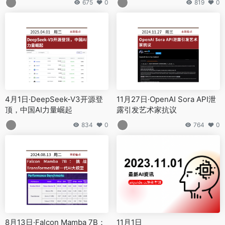
675
0
819
0
4月1日·DeepSeek-V3开源登
11月27日·OpenAI Sora API泄
顶，中国AI力量崛起
露引发艺术家抗议
834
0
764
0
8月13日·Falcon Mamba 7B：
11月1日