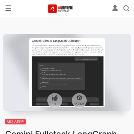
0
2,749
AI对话聊天
Gemini Fullstack LangGraph