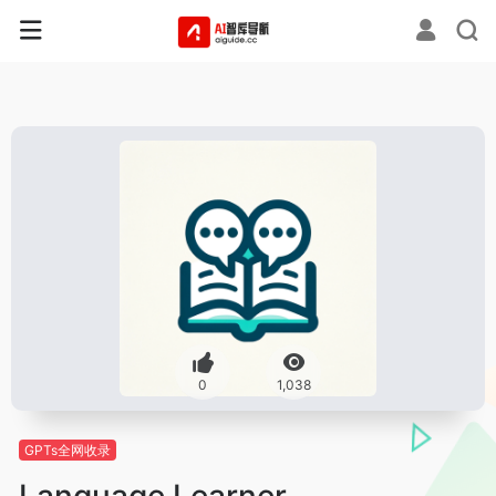
0
1,038
GPTs全网收录
Language Learner