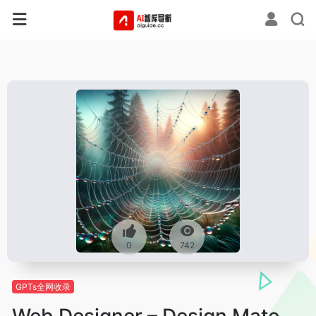
0
742
GPTs全网收录
Web Designer – Design Mate