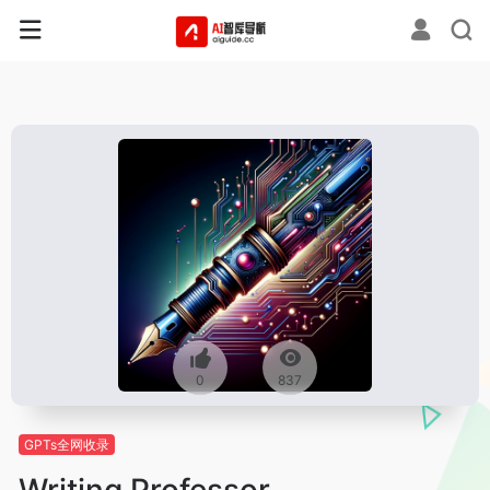
0
837
GPTs全网收录
Writing Professor