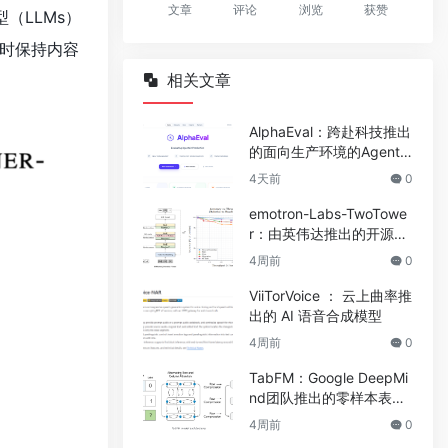
文章
评论
浏览
获赞
（LLMs）
时保持内容
相关文章
AlphaEval：跨赴科技推出
的面向生产环境的Agent
评测框架
4天前
0
emotron-Labs-TwoTowe
r：由英伟达推出的开源双
塔架构扩散语言模型
4周前
0
ViiTorVoice ： 云上曲率推
出的 AI 语音合成模型
4周前
0
TabFM：Google DeepMi
nd团队推出的零样本表格
基础模型
4周前
0