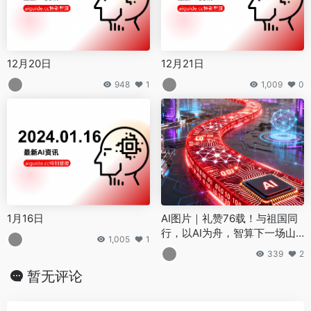
12月20日
12月21日
948
1
1,009
0
1月16日
AI图片｜礼赞76载！与祖国同
行，以AI为舟，智算下一场山
1,005
1
海繁华
339
2
暂无评论