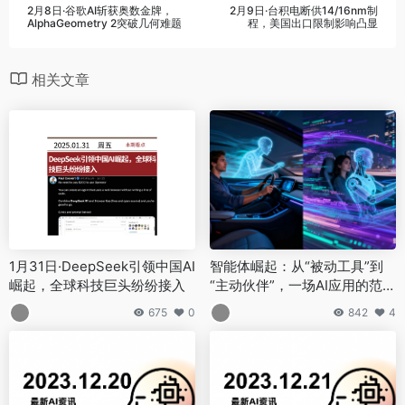
2月8日·谷歌AI斩获奥数金牌，
2月9日·台积电断供14/16nm制
AlphaGeometry 2突破几何难题
程，美国出口限制影响凸显
相关文章
1月31日·DeepSeek引领中国AI
智能体崛起：从“被动工具”到
崛起，全球科技巨头纷纷接入
“主动伙伴”，一场AI应用的范式
革命
675
0
842
4