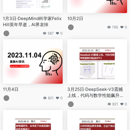
1月3日·DeepMind科学家Felix
10月2日
Hill英年早逝，AI界哀悼
765
0
587
0
11月4日
3月25日·DeepSeek-V3震撼
上线，代码与数学性能飙升挑
821
0
战GPT-5
821
0