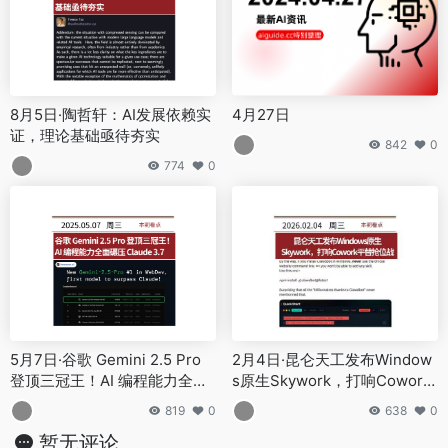
8月5日·陶哲轩：AI发展依赖实
4月27日
证，理论基础亟待夯实
842
0
774
0
5月7日·谷歌 Gemini 2.5 Pro
2月4日·昆仑天工发布Window
登顶三冠王！AI 编程能力全面
s原生Skywork，打响Cowork
碾压 Claude 3.7
平替抢位战
819
0
638
0
暂无评论