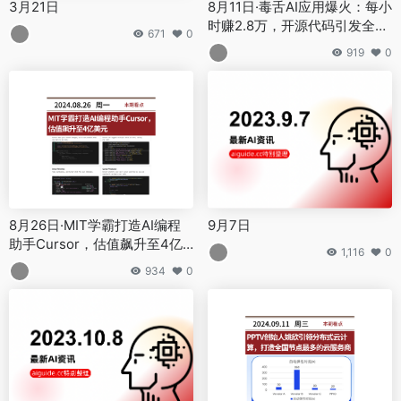
3月21日
8月11日·毒舌AI应用爆火：每小
时赚2.8万，开源代码引发全球
671
0
热潮
919
0
8月26日·MIT学霸打造AI编程
9月7日
助手Cursor，估值飙升至4亿
1,116
0
美元
934
0