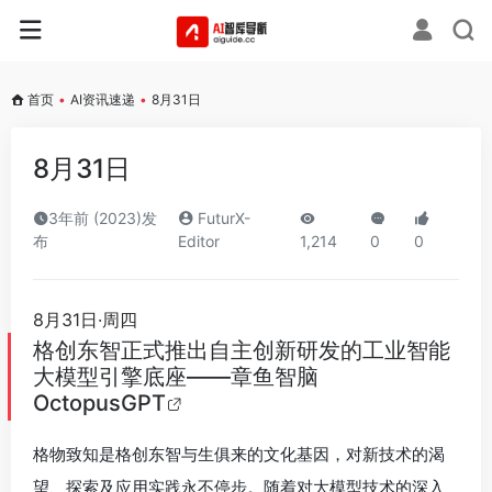
首页
•
AI资讯速递
•
8月31日
8月31日
3年前 (2023)发
FuturX-
布
Editor
1,214
0
0
8月31日·周四
格创东智正式推出自主创新研发的工业智能
大模型引擎底座——章鱼智脑
OctopusGPT
格物致知是格创东智与生俱来的文化基因，对新技术的渴
望、探索及应用实践永不停步。随着对大模型技术的深入