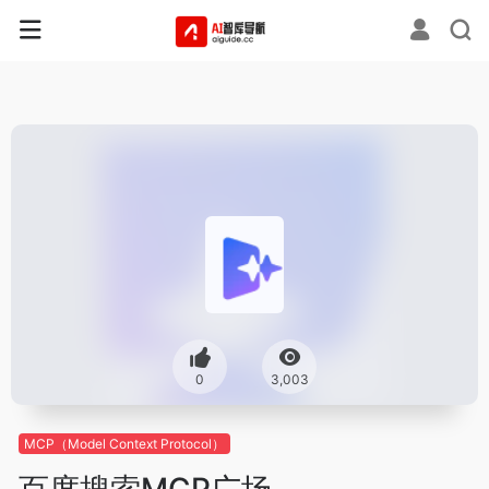
0
3,003
MCP（Model Context Protocol）
百度搜索MCP广场