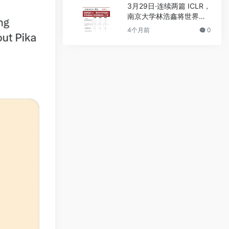
3月29日·连续两篇 ICLR，
南京大学林浩鑫将世界模
型动力学推演推进到上千
4个月前
0
步