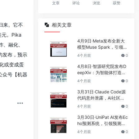
文章
评论
浏览
获赞
归来。它不
相关文章
元。Pika
4月9日·Meta发布全新大
爆炸、融化、
模型Muse Spark，引领个
人超级智能新潮流
5的发布，预示
4个月前
0
化或变成蛋
4月8日·智源研究院发布D
eepXiv：为智能体打造科
公众号【
机器
技文献基础设施
4个月前
0
3月31日·Claude Code源
代码意外泄露，AI社区掀
起开源热潮
4个月前
0
3月30日·UniPat AI发布Ec
ho预测系统，引领预测智
能新纪元
4个月前
0