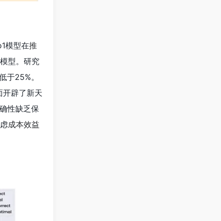
1模型在
推
他模型。研究
低于25%。
面开辟了新天
准确性缺乏保
考虑
成本效益