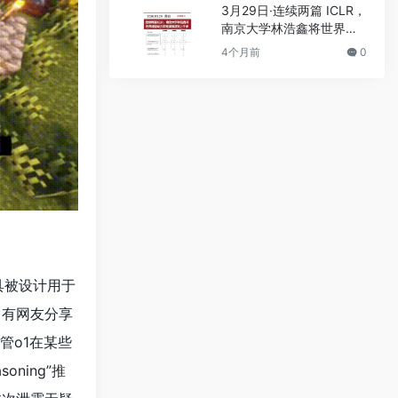
3月29日·连续两篇 ICLR，
南京大学林浩鑫将世界模
型动力学推演推进到上千
4个月前
0
步
具被设计用于
。有网友分享
管o1在某些
ning”
推