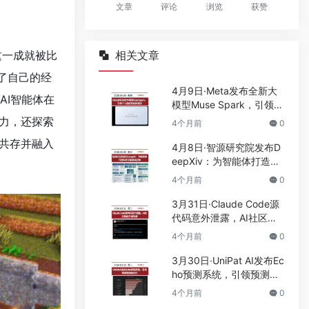
文章
评论
浏览
获赞
这一成就被比
相关文章
了自己的经
4月9日·Meta发布全新大
AI智能体在
模型Muse Spark，引领个
人超级智能新潮流
力，还探索
4个月前
0
共存并融入
4月8日·智源研究院发布D
eepXiv：为智能体打造科
技文献基础设施
4个月前
0
3月31日·Claude Code源
代码意外泄露，AI社区掀
起开源热潮
4个月前
0
3月30日·UniPat AI发布Ec
ho预测系统，引领预测智
能新纪元
4个月前
0