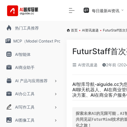
每日最新AI资讯
热门工具推荐
首页
•
AI资讯速递
•
FuturStaff首次亮
MCP（Model Context Protocol）
FuturStaff首次
AI智能体
AI资讯速递
2年前 (20
AI商业助手
AI 产品与应用推荐
AI智库导航-aiguide.cc
为
AI聊天机器人、AI在商业
AI办公工具
决方案、AI在商业客户服务
AI写作工具
探索未来AI的无限可能，AI
共同见证FuturMind技
AI图像工具
化之旅！