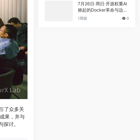
7月26日·周日·开源权重AI
掀起的Docker革命与边缘
计算新突破
1周前
0
，吸引了众多关
成果，并与
与探讨。