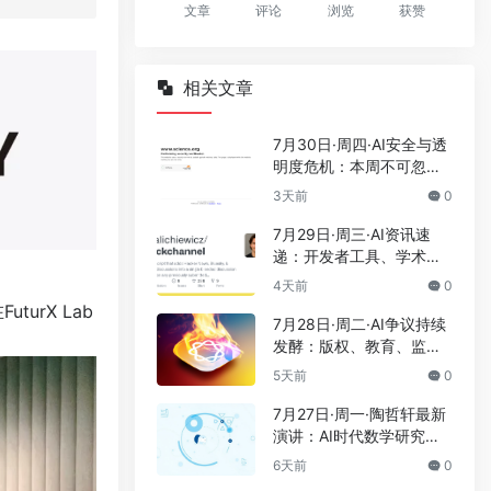
文章
评论
浏览
获赞
相关文章
7月30日·周四·AI安全与透
明度危机：本周不可忽视
的四大警示
3天前
0
7月29日·周三·AI资讯速
递：开发者工具、学术资
源共享与行业动态
4天前
0
urX Lab
7月28日·周二·AI争议持续
发酵：版权、教育、监管
成焦点
5天前
0
7月27日·周一·陶哲轩最新
演讲：AI时代数学研究的
变革与挑战
6天前
0